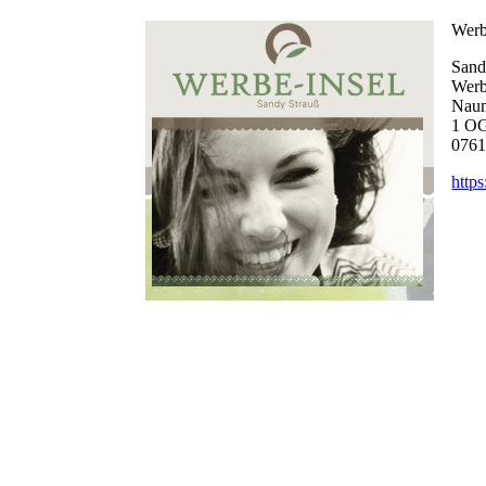
Werb
Sand
Werb
Naum
1 O
0761
https