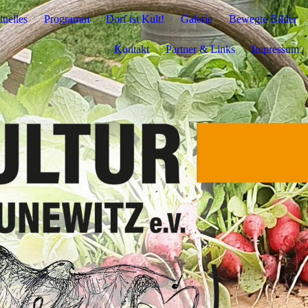
uelles
Programm
Dorf ist Kult!
Galerie
Bewegte Bilder
Kontakt
Partner & Links
Impressum